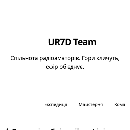
ЗАКАРПАТТЯ
UR7D Team
Спільнота радіоаматорів. Гори кличуть,
ефір об'єднує.
Всі записи
Експедиції
Майстерня
Коман